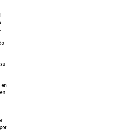
l,
s
.
do
 su
e en
 en
or
 por