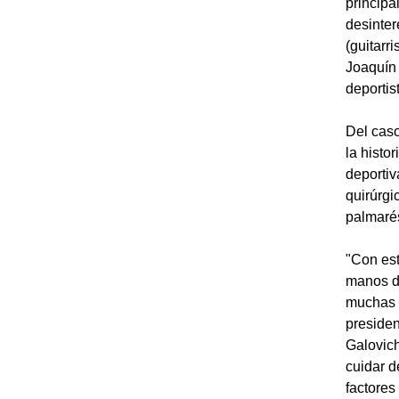
principa
desinte
(guitarr
Joaquín 
deportis
Del cas
la histo
deportiv
quirúrgi
palmaré
"Con es
manos de
muchas o
presiden
Galovich
cuidar d
factores