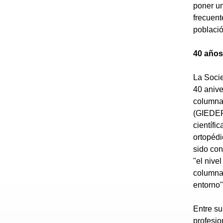
poner un
frecuent
població
40 años
La Soci
40 anive
columna 
(GIEDER)
científi
ortopédi
sido con
"el nive
columna
entorno
Entre su
profesio