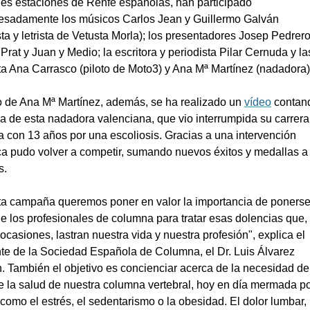
les estaciones de Renfe españolas, han participado
resadamente los músicos Carlos Jean y Guillermo Galván
ista y letrista de Vetusta Morla); los presentadores Josep Pedrero
Prat y Juan y Medio; la escritora y periodista Pilar Cernuda y la
ta Ana Carrasco (piloto de Moto3) y Ana Mª Martínez (nadadora)
o de Ana Mª Martínez, además, se ha realizado un
vídeo
contan
ria de esta nadadora valenciana, que vio interrumpida su carrera
a con 13 años por una escoliosis. Gracias a una intervención
ca pudo volver a competir, sumando nuevos éxitos y medallas a
s.
ta campaña queremos poner en valor la importancia de poners
 los profesionales de columna para tratar esas dolencias que,
casiones, lastran nuestra vida y nuestra profesión", explica el
te de la Sociedad Española de Columna, el Dr. Luis Álvarez
. También el objetivo es concienciar acerca de la necesidad de
e la salud de nuestra columna vertebral, hoy en día mermada p
 como el estrés, el sedentarismo o la obesidad. El dolor lumbar,