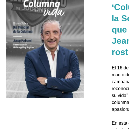
‘Col
la 
que
Jean
ros
El 16 de
marco d
campaña
reconoci
su vida"
columna.
apasiona
En esta 