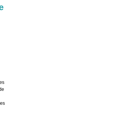
e
es
de
les