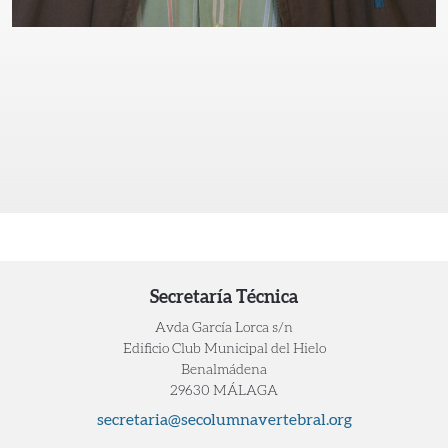
​ ​
Secretaría Técnica
Avda García Lorca s/n
Edificio Club Municipal del Hielo
Benalmádena
29630 MÁLAGA
secretaria@secolumnavertebral.org