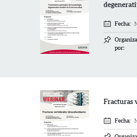
degenerati
Fecha:
M
Organiz
por:
Fracturas 
Fecha:
M