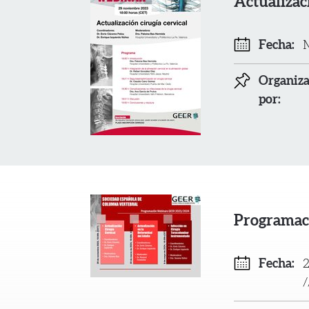
Actualizac
Fecha:
M
Organiz
por:
Programac
Fecha:
2
/