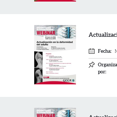
Actualizac
Fecha:
M
Organiz
por: