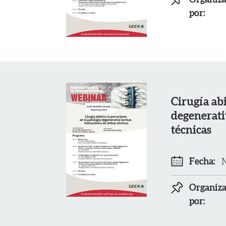
Organiz
por:
Cirugía ab
degenerati
técnicas
Fecha:
M
Organiz
por: