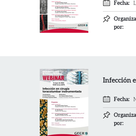
Fecha:
L
Organiz
por:
Infección 
Fecha:
M
Organiz
por: