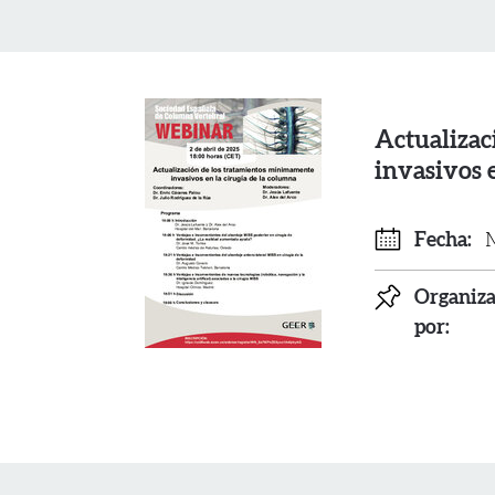
Actualizac
invasivos 
Fecha:
M
Organiz
por: