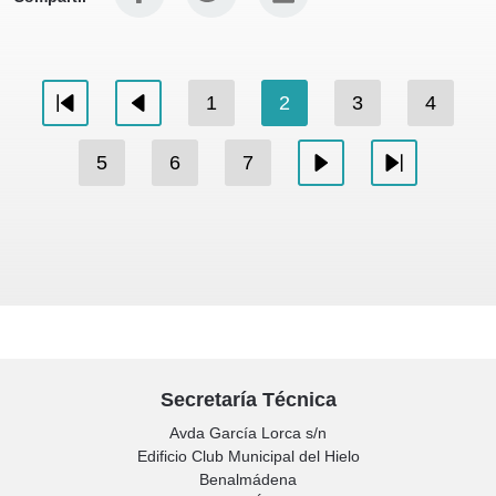
1
2
3
4
PPrimera
PAnterior
5
6
7
PSiguiente
PÚltima
Secretaría Técnica
Avda García Lorca s/n
Edificio Club Municipal del Hielo
Benalmádena